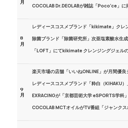
月
COCOLAB Dr.DEOLABが雑誌「Poco’c
レディースコスメブランド「kikimate」ク
8
除菌ブランド「除菌研究所」次亜塩素酸水生成
月
「LOFT」にてkikimate クレンジングジェ
楽天市場の店舗「いいねONLINE」が月間優
レディースコスメブランド「粋白（KIHAKU
9
月
EXRACINGが「京都芸術大学 eSPORTS学
COCOLAB MCTオイルがTV番組「ジャン